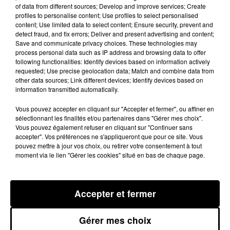
100% Chez vous dans les Pyrénées Orientales
of data from different sources; Develop and improve services; Create
profiles to personalise content; Use profiles to select personalised
3 février 2025 - 3 min 20 sec
content; Use limited data to select content; Ensure security, prevent and
detect fraud, and fix errors; Deliver and present advertising and content;
100% CHEZ VOUS DANS LES P.O AVEC
Save and communicate privacy choices. These technologies may
process personal data such as IP address and browsing data to offer
PHILIPPE : LE PARC DES ENFANTS À ST
following functionalities: Identify devices based on information actively
ESTEVE
requested; Use precise geolocation data; Match and combine data from
other data sources; Link different devices; Identify devices based on
information transmitted automatically.
Le zest canton du riberal
Pour les vacances de février
Vous pouvez accepter en cliquant sur "Accepter et fermer", ou affiner en
du 18 février au 2
organise Le 3 ème parc des enfants
sélectionnant les finalités et/ou partenaires dans "Gérer mes choix".
Vous pouvez également refuser en cliquant sur "Continuer sans
Mars de 10h à 18h
avec :
accepter". Vos préférences ne s'appliqueront que pour ce site. Vous
pouvez mettre à jour vos choix, ou retirer votre consentement à tout
Des espaces pour les tous petits
moment via le lien "Gérer les cookies" situé en bas de chaque page.
Mini golf
Jeux en bois
Accepter et fermer
Jeux gonflables
Gérer mes choix
Ateliers créatifs