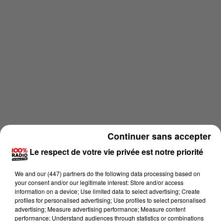
Continuer sans accepter
Le respect de votre vie privée est notre priorité
Lecture (3 min 20 sec)
We and
our (447) partners
do the following data processing based on
your consent and/or our legitimate interest: Store and/or access
information on a device; Use limited data to select advertising; Create
profiles for personalised advertising; Use profiles to select personalised
Philippe Alborghetti
advertising; Measure advertising performance; Measure content
performance; Understand audiences through statistics or combinations