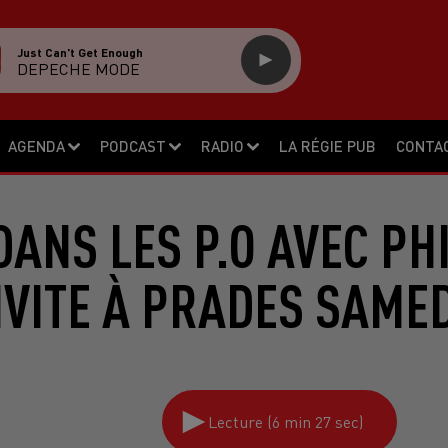
Just Can't Get Enough
DEPECHE MODE
AGENDA
PODCAST
RADIO
LA RÉGIE PUB
CONTA
ANS LES P.O AVEC PH
NVITE À PRADES SAMED
Lecture (6 min 27 sec)