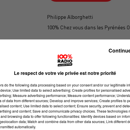
Philippe Alborghetti
100% Chez vous dans les Pyrénées O
Continue
Le respect de votre vie privée est notre priorité
ers
do the following data processing based on your consent and/or our legitimate int
device; Use limited data to select advertising; Create profiles for personalised adver
vertising; Measure advertising performance; Measure content performance; Unders
ns of data from different sources; Develop and improve services; Create profiles to 
alised content; Use limited data to select content; Ensure security, prevent and detect
ertising and content; Save and communicate privacy choices. These technologies
and browsing data to offer following functionalities: Identify devices based on infor
eolocation data; Match and combine data from other data sources; Link different de
nsmitted automatically.