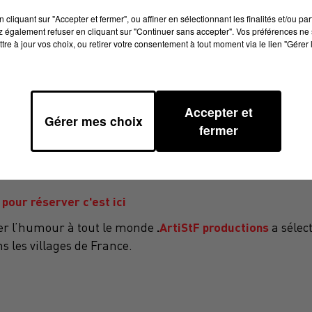
cliquant sur "Accepter et fermer", ou affiner en sélectionnant les finalités et/ou pa
 également refuser en cliquant sur "Continuer sans accepter". Vos préférences ne 
tre à jour vos choix, ou retirer votre consentement à tout moment via le lien "Gérer 
PPE : L'HUMOUR S'INVITE À PRADES SAMEDI 24
Accepter et
Gérer mes choix
fermer
Prades
caux et un Parisien, pour une salle ! C’est à
, un v
t
pour réserver c'est ici
.
ArtiStF productions
er l’humour à tout le monde
a sélec
s les villages de France.