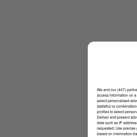
We and
our (447) partn
access information on a 
select personalised ad
statistics or combinatio
profiles to select person
Deliver and present adv
data such as IP address 
requested; Use precise g
based on information tra