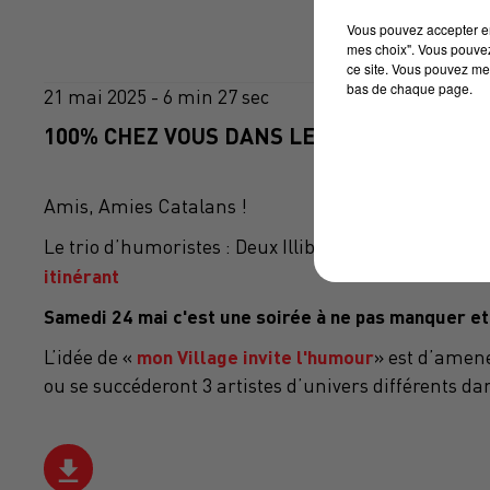
Vous pouvez accepter en 
mes choix". Vous pouvez
ce site. Vous pouvez met
bas de chaque page.
21 mai 2025 - 6 min 27 sec
100% CHEZ VOUS DANS LES P.O AVEC PHILI
Amis, Amies Catalans !
Le trio d’humoristes : Deux Illibériens donc deux lo
itinérant
Samedi 24 mai c'est une soirée à ne pas manquer e
mon Village invite l'humour
L’idée de «
» est d’amen
ou se succéderont 3 artistes d’univers différents dan