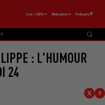
Live :
100%
Webradios
Podcasts
CT
ILIPPE : L'HUMOUR
I 24