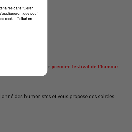
rtenaires dans "Gérer
s'appliqueront que pour
les cookies" situé en
premier festival de l'humour
rai casse-texte pour le
tionné des humoristes et vous propose des soirées