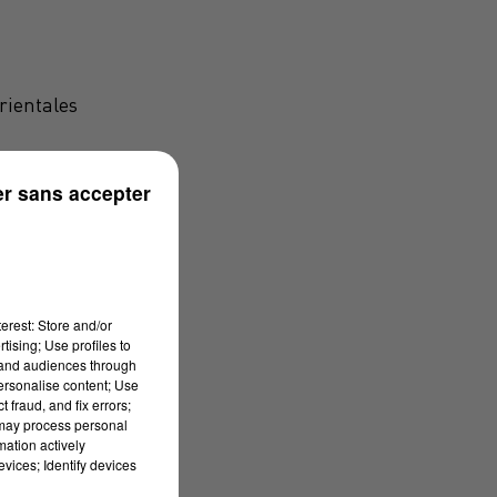
rientales
r sans accepter
erest: Store and/or
tising; Use profiles to
tand audiences through
personalise content; Use
 fraud, and fix errors;
 may process personal
mation actively
vices; Identify devices