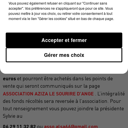
Vous pouvez également refuser en cliquant sur "Continuer sans
leucémie ainsi qu’à leurs parents.
accepter". Vos préférences ne s'appliqueront que pour ce site. Vous
pouvez mettre à jour vos choix, ou retirer votre consentement à tout
Cette année une nouvelle initiative a vu le jour avec la
moment via le lien "Gérer les cookies" situé en bas de chaque page.
création d’un calendrier en partenariat avec les
DRAGONS CATALANS
Casinos JOA
financé par les
(Argelès, Canet, Le Boulou ,Saint Cyprien)
.
Accepter et fermer
La vente des calendriers débutera le 5 décembre au
Gérer mes choix
Joa de Saint Cyprien
en
casino
à partir de 19h
présence de joueurs
suivi d’un apéritif offert par le
au prix de 10
casino. Les calendriers seront proposés
euros
et pourront être achetés dans les points de
vente qui seront communiqués sur la page
ASSOCIATION AZIZA LE SOURIRE D’ANGE
. L’intégralité
des fonds récoltés sera reversée à l’association. Pour
tout renseignement vous pouvez joindre la présidente
Sylvie au
06 29 11 32 82
asso.alsa66@gmail.com
ou