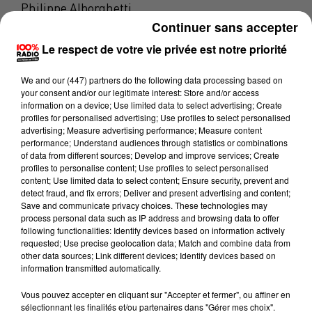
Philippe Alborghetti
Continuer sans accepter
100% Chez vous dans les Pyrénées Orientales
Le respect de votre vie privée est notre priorité
26 novembre 2024 - 4 min 48 sec
100% CHEZ VOUS DANS LES P.O AVEC
We and
our (447) partners
do the following data processing based on
your consent and/or our legitimate interest: Store and/or access
PHILIPPE : ASSO AZIZA LE SOURIRE D'ANGE
information on a device; Use limited data to select advertising; Create
"LUTTE CONTRE LE CANCER"
profiles for personalised advertising; Use profiles to select personalised
advertising; Measure advertising performance; Measure content
performance; Understand audiences through statistics or combinations
of data from different sources; Develop and improve services; Create
Aziza Le Sourire D'Ange "Lutte contre le Cancer"
a
profiles to personalise content; Use profiles to select personalised
pour but d'aider les familles et soutenir les enfants et
content; Use limited data to select content; Ensure security, prevent and
detect fraud, and fix errors; Deliver and present advertising and content;
adolescents atteint de cancer et de leucémie.
Save and communicate privacy choices. These technologies may
process personal data such as IP address and browsing data to offer
Les dragons catalans
ont posé auprès des enfants
following functionalities: Identify devices based on information actively
malades pour un calendrier solidaire.
requested; Use precise geolocation data; Match and combine data from
other data sources; Link different devices; Identify devices based on
L’association A.L.S.A. (Aziza Le Sourire d’Ange)
œuvre
information transmitted automatically.
depuis de nombreuses années pour améliorer le
Vous pouvez accepter en cliquant sur "Accepter et fermer", ou affiner en
quotidien des enfants atteints de cancers et de la
sélectionnant les finalités et/ou partenaires dans "Gérer mes choix".