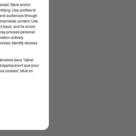
erest: Store and/or
s,
tising; Use profiles to
tand audiences through
personalise content; Use
 fraud, and fix errors;
 may process personal
mation actively
vices; Identify devices
t
rtenaires dans "Gérer
s'appliqueront que pour
les cookies" situé en