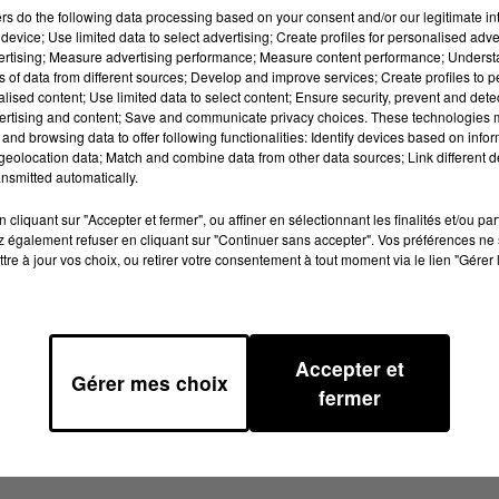
ers
do the following data processing based on your consent and/or our legitimate int
es places payantes. Les non-résident
device; Use limited data to select advertising; Create profiles for personalised adver
e du centre-ville devront se garer plus
vertising; Measure advertising performance; Measure content performance; Unders
ns of data from different sources; Develop and improve services; Create profiles to 
t payant. Du côté de la mairie, on ne
alised content; Use limited data to select content; Ensure security, prevent and detect
ces payantes en plus. Patrick Beteille,
ertising and content; Save and communicate privacy choices. These technologies
and browsing data to offer following functionalities: Identify devices based on infor
de la circulation, est au micro de
eolocation data; Match and combine data from other data sources; Link different de
ationnement resident Ce sujet devrai
nsmitted automatically.
 conseil municipal d' Albi à 18 h. Lors
cliquant sur "Accepter et fermer", ou affiner en sélectionnant les finalités et/ou pa
n du choix du mode de gestion et du
 également refuser en cliquant sur "Continuer sans accepter". Vos préférences ne 
tre à jour vos choix, ou retirer votre consentement à tout moment via le lien "Gérer 
 en concurrence pour le circuit
Accepter et
Gérer mes choix
fermer