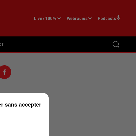
Live :
100%
Webradios
Podcasts
CT
r sans accepter