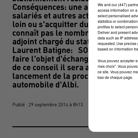
We and
our (447) partn
Conséquences: une augmentation d
access information on a 
salariés et autres acteurs de la vi
select personalised ad
statistics or combinatio
loin ou s'acquitter du stationnemen
profiles to select person
connaît pas le nombre exact de pla
Deliver and present adv
data such as IP address 
adjoint chargé du stationnement et 
requested; Use precise g
Laurent Batigne: SON BETEILLE st
based on information tra
faire l'objet d'échanges ce soir au
Vous pouvez accepter en 
de ce conseil il sera aussi questio
mes choix". Vous pouvez
ce site. Vous pouvez met
lancement de la procédure de mise
bas de chaque page.
automobile d'Albi.
Publié : 29 septembre 2014 à 8h13